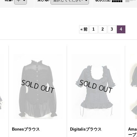
表示方法
:
«
前
1
2
3
4
Bonesブラウス
Digitalisブラウス
Ama
ーブ