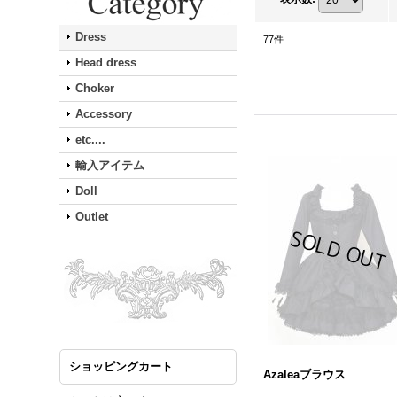
Dress
77
件
Head dress
Choker
Accessory
etc....
輸入アイテム
Doll
Outlet
ショッピングカート
Azaleaブラウス