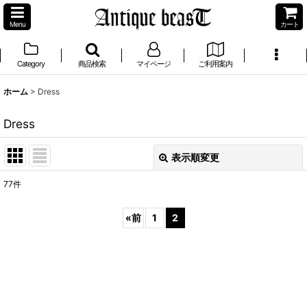
Menu
カート
Category
商品検索
マイページ
ご利用案内
ホーム
>
Dress
Dress
表示順変更
閉じる
77
件
サブカテゴリ
:
«
前
1
2
表示数
:
並び順
: