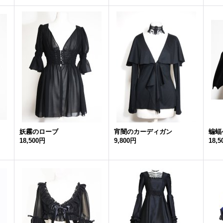
妖霧のローブ
宵闇のカーディガン
蝙蝠
18,500円
9,800円
18,