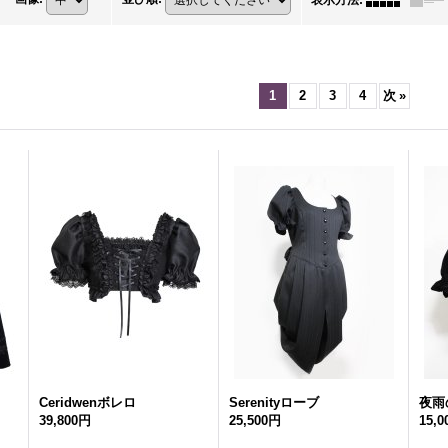
表示方法
:
1
2
3
4
次
»
Ceridwenボレロ
Serenityローブ
夜雨
39,800円
25,500円
15,