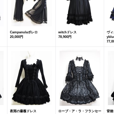
Campanulaボレロ
witchドレス
ヴィ
20,000円
78,900円
ybl
77,
夜雨の薔薇ドレス
ローブ・ア・ラ・フランセー
背徳