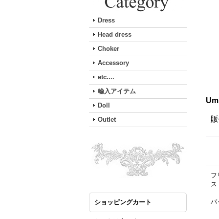
Dress
Head dress
Choker
Accessory
etc....
輸入アイテム
Um
Doll
販
Outlet
フ
ス
バ
ショッピングカート