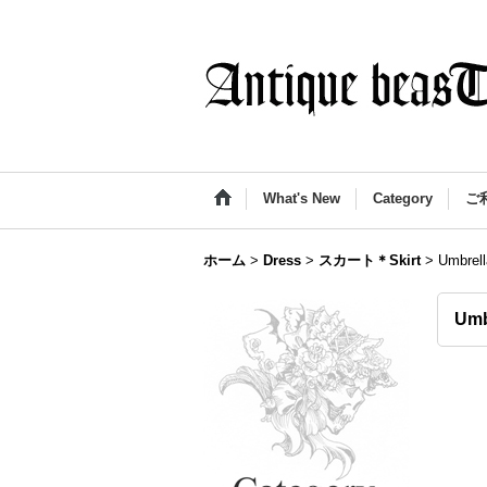
What's New
Category
ご
ホーム
>
Dress
>
スカート＊Skirt
>
Umbre
Um