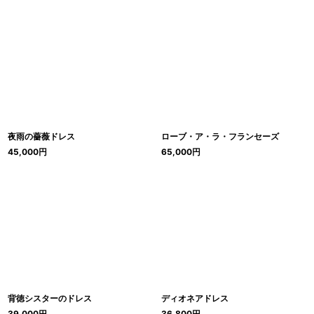
夜雨の薔薇ドレス
ローブ・ア・ラ・フランセーズ
45,000
円
65,000
円
背徳シスターのドレス
ディオネアドレス
39,000
円
36,800
円