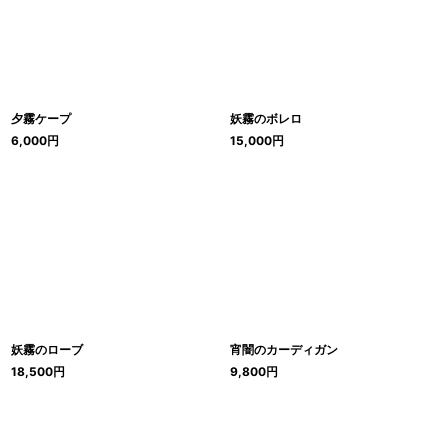
夕霧ケープ
妖霧のボレロ
6,000
円
15,000
円
妖霧のローブ
宵闇のカーディガン
18,500
円
9,800
円