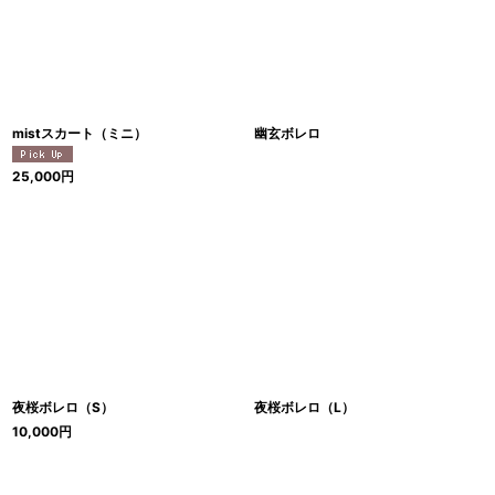
mistスカート（ミニ）
幽玄ボレロ
25,000
円
夜桜ボレロ（S）
夜桜ボレロ（L）
10,000
円