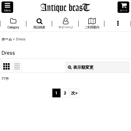
Menu
カート
Category
商品検索
マイページ
ご利用案内
ホーム
>
Dress
Dress
表示順変更
閉じる
77
件
サブカテゴリ
:
1
2
次
»
表示数
:
並び順
: