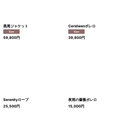
絞り込む
燕尾ジャケット
Ceridwenボレロ
59,800
円
39,800
円
Serenityローブ
夜雨の薔薇ボレロ
25,500
円
15,000
円