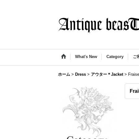
What's New
Category
ご
ホーム
>
Dress
>
アウター＊Jacket
>
Frai
Fr