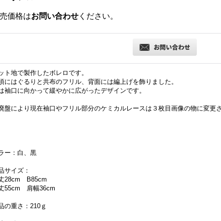
売価格は
お問い合わせ
ください。
ット地で製作したボレロです。
頃にはぐるりと共布のフリル、背面には編上げを飾りました。
は袖口に向かって緩やかに広がったデザインです。
廃盤により現在袖口やフリル部分のケミカルレースは３枚目画像の物に変更
ラー：白、黒
品サイズ：
丈28cm B85cm
丈55cm 肩幅36cm
品の重さ：210ｇ