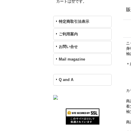
カートは空です。
販
特定商取引法表示
ご利用案内
ニ
お問い合せ
身
袖
Mail magazine
＊
Q and A
カ
商
着
袖
商