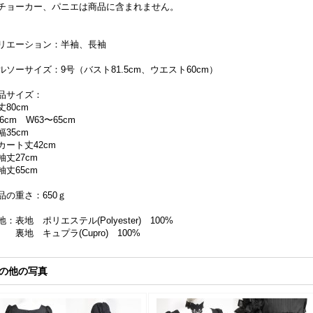
チョーカー、パニエは商品に含まれません。
リエーション：半袖、長袖
ルソーサイズ：9号（バスト81.5cm、ウエスト60cm）
品サイズ：
丈80cm
86cm W63〜65cm
幅35cm
カート丈42cm
袖丈27cm
袖丈65cm
品の重さ：650ｇ
地：表地 ポリエステル(Polyester) 100%
地 キュプラ(Cupro) 100%
の他の写真