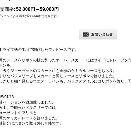
売価格
:
52,000円～59,000円
プションにより価格が変わる場合もあります。
トライプ柄の生地で制作したワンピースです。
薇のレースをリボンの様に飾ったオーバースカートにはサイドにドレープを
ボンを。
に覗くジョーゼットのスカートにも薔薇のケミカルレースをちらり。
ぶりなパフスリーブもスカートと同じレースとリボンで飾りました。
っきりと細く見せるウエストラインも、バックスタイルにはリボンを飾り、
15/01/13
袖バージョンを追加致しました。
み上げで飾ったベルスリーブには
ョーゼットのフリルと
薇のケミカルレースを飾りました。
袖部分はボタンで取り外し可能です。