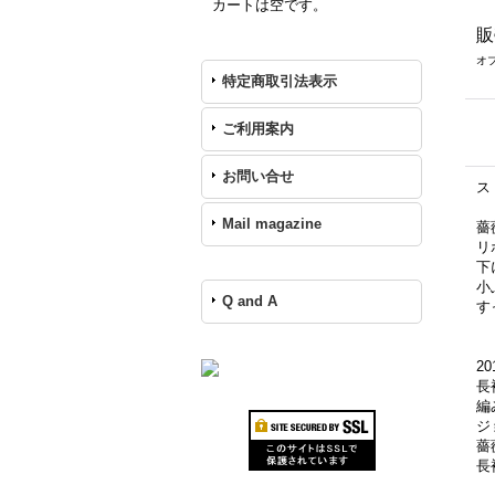
カートは空です。
販
オ
特定商取引法表示
ご利用案内
お問い合せ
ス
Mail magazine
薔
リ
下
小
Q and A
す
20
長
編
ジ
薔
長