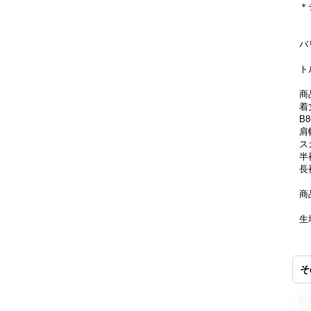
＊
バ
ト
商
着
B
肩
ス
半
長
商
生
裏
そ