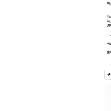
矯
商
着
B
ト
商
生
裏
綿
そ