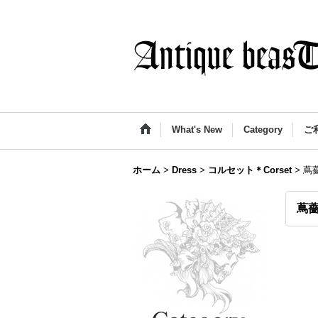
What's New
Category
ご
ホーム
>
Dress
>
コルセット＊Corset
>
蔦
蔦