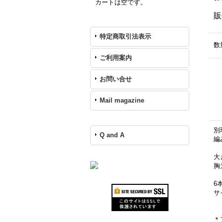
カートは空です。
販
特定商取引法表示
数
ご利用案内
お問い合せ
Mail magazine
別
Q and A
編
大
胸
6
サ
＊