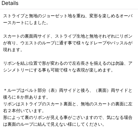
Details
ストライプと無地のジョーゼット地を重ね、変形を楽しめるオーバ
ースカートにしました。
スカートの裏面両サイド、ストライプ生地と無地それぞれにリボン
が有り、ウエストのループに通す事で様々なドレープやバッスルが
現れます。
リボンを結ぶ位置で形が変わるので左右長さを揃えるのは勿論、ア
シンメトリーにする事も可能で様々な表現が楽しめます。
＊ループはベルト部分（表）両サイドと後ろ、（裏面）両サイドと
後ろに８か所あります。
リボンはストライプのスカート裏面と、無地のスカートの裏面に左
右２本付いています。
形によって裏のリボンが見える事がございますので、気になる場合
は裏面のループに結んで見えない様にしてください。