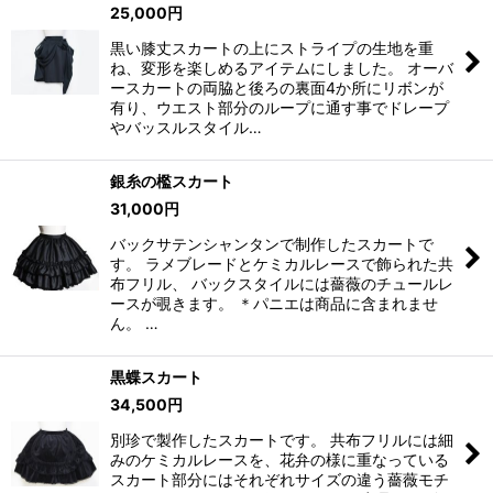
25,000
円
黒い膝丈スカートの上にストライプの生地を重
ね、変形を楽しめるアイテムにしました。 オーバ
ースカートの両脇と後ろの裏面4か所にリボンが
有り、ウエスト部分のループに通す事でドレープ
やバッスルスタイル…
銀糸の檻スカート
31,000
円
バックサテンシャンタンで制作したスカートで
す。 ラメブレードとケミカルレースで飾られた共
布フリル、 バックスタイルには薔薇のチュールレ
ースが覗きます。 ＊パニエは商品に含まれませ
ん。 …
黒蝶スカート
34,500
円
別珍で製作したスカートです。 共布フリルには細
みのケミカルレースを、花弁の様に重なっている
スカート部分にはそれぞれサイズの違う薔薇モチ