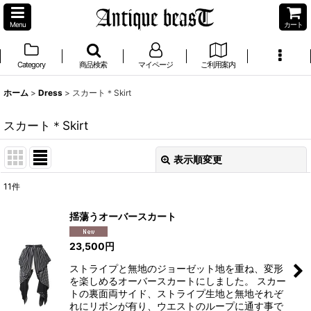
Menu
カート
Category
商品検索
マイページ
ご利用案内
ホーム
>
Dress
>
スカート＊Skirt
スカート＊Skirt
表示順変更
閉じる
11
件
表示数
:
揺蕩うオーバースカート
並び順
:
23,500
円
ストライプと無地のジョーゼット地を重ね、変形
絞り込む
を楽しめるオーバースカートにしました。 スカー
トの裏面両サイド、ストライプ生地と無地それぞ
れにリボンが有り、ウエストのループに通す事で