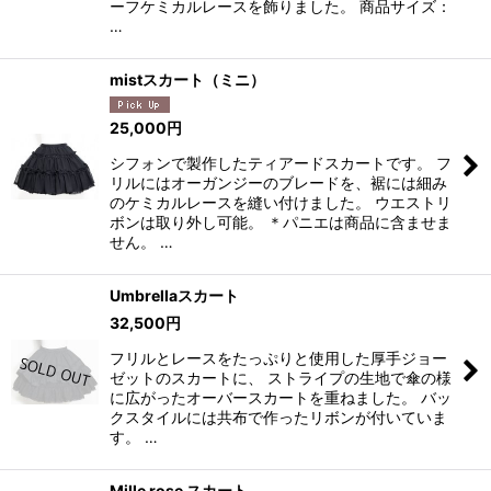
ーフケミカルレースを飾りました。 商品サイズ：
…
mistスカート（ミニ）
25,000
円
シフォンで製作したティアードスカートです。 フ
リルにはオーガンジーのブレードを、裾には細み
のケミカルレースを縫い付けました。 ウエストリ
ボンは取り外し可能。 ＊パニエは商品に含ませま
せん。 …
Umbrellaスカート
32,500
円
フリルとレースをたっぷりと使用した厚手ジョー
ゼットのスカートに、 ストライプの生地で傘の様
に広がったオーバースカートを重ねました。 バッ
クスタイルには共布で作ったリボンが付いていま
す。 …
Mille rose スカート