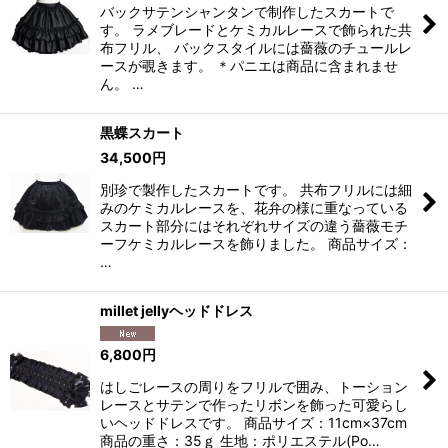
バックサテンシャンタンで制作したスカートで
す。 ラメブレードとケミカルレースで飾られた共
布フリル、 バックスタイルには薔薇のチュールレ
ースが覗きます。 ＊パニエは商品に含まれませ
ん。 …
黒蝶スカート
34,500
円
別珍で製作したスカートです。 共布フリルには細
みのケミカルレースを、花弁の様に重なっている
スカート部分にはそれぞれサイズの違う薔薇モチ
ーフケミカルレースを飾りました。 商品サイズ：
…
millet jellyヘッドドレス
6,800
円
はしごレースの周りをフリルで囲み、トーション
レースとサテンで作ったリボンを飾った可愛らし
いヘッドドレスです。 商品サイズ：11cm×37cm
商品の重さ：35ｇ 生地：ポリエステル(Po…