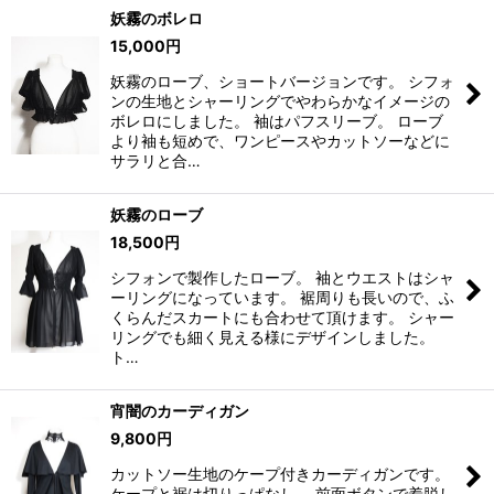
妖霧のボレロ
15,000
円
妖霧のローブ、ショートバージョンです。 シフォ
ンの生地とシャーリングでやわらかなイメージの
ボレロにしました。 袖はパフスリーブ。 ローブ
より袖も短めで、ワンピースやカットソーなどに
サラリと合…
妖霧のローブ
18,500
円
シフォンで製作したローブ。 袖とウエストはシャ
ーリングになっています。 裾周りも長いので、ふ
くらんだスカートにも合わせて頂けます。 シャー
リングでも細く見える様にデザインしました。
ト…
宵闇のカーディガン
9,800
円
カットソー生地のケープ付きカーディガンです。
ケープと裾は切りっぱなし。 前面ボタンで着脱し