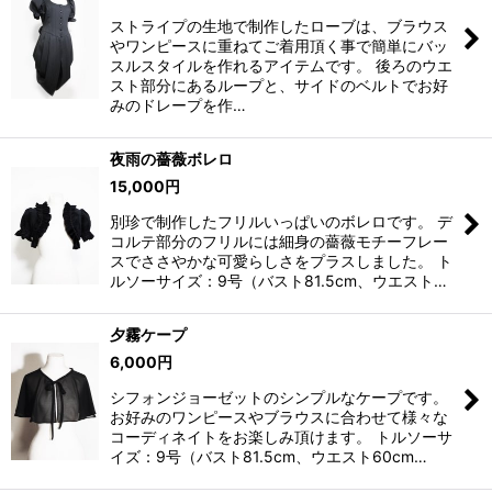
ストライプの生地で制作したローブは、ブラウス
やワンピースに重ねてご着用頂く事で簡単にバッ
スルスタイルを作れるアイテムです。 後ろのウエ
スト部分にあるループと、サイドのベルトでお好
みのドレープを作…
夜雨の薔薇ボレロ
15,000
円
別珍で制作したフリルいっぱいのボレロです。 デ
コルテ部分のフリルには細身の薔薇モチーフレー
スでささやかな可愛らしさをプラスしました。 ト
ルソーサイズ：9号（バスト81.5cm、ウエスト…
夕霧ケープ
6,000
円
シフォンジョーゼットのシンプルなケープです。
お好みのワンピースやブラウスに合わせて様々な
コーディネイトをお楽しみ頂けます。 トルソーサ
イズ：9号（バスト81.5cm、ウエスト60cm…