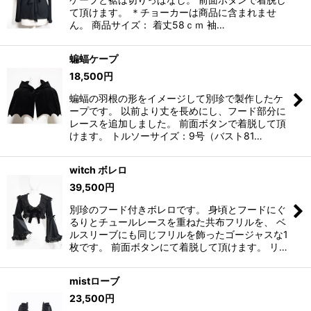
て頂けます。 ＊チョーカーは商品に含まれませ
ん。 商品サイズ： 着丈58ｃｍ 袖…
蝙蝠ケープ
18,500
円
蝙蝠の羽根の形をイメージして別珍で製作したケ
ープです。 以前より丈を長めにし、フード部分に
レースを追加しました。 前面ボタンで着脱して頂
けます。 トルソーサイズ：9号（バスト81…
witch ボレロ
39,500
円
別珍のフード付きボレロです。 身頃とフードにぐ
るりとチュールレースを重ねた共布フリルを、 ベ
ルスリーブにも同じフリルを飾ったゴージャスな1
枚です。 前面ボタンにて着脱して頂けます。 リ…
mistローブ
23,500
円