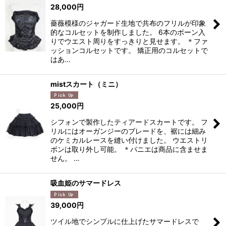
28,000
円
薔薇模様のジャガード生地で共布のフリルが印象
的なコルセットを制作しました。 6本のボーン入
りでウエスト周りをすっきりと見せます。 ＊ファ
ッションコルセットです。 矯正用のコルセットで
はあ…
mistスカート（ミニ）
25,000
円
シフォンで製作したティアードスカートです。 フ
リルにはオーガンジーのブレードを、裾には細み
のケミカルレースを縫い付けました。 ウエストリ
ボンは取り外し可能。 ＊パニエは商品に含ませま
せん。 …
吸血姫のサマードレス
39,000
円
ツイル地でシンプルに仕上げたサマードレスで