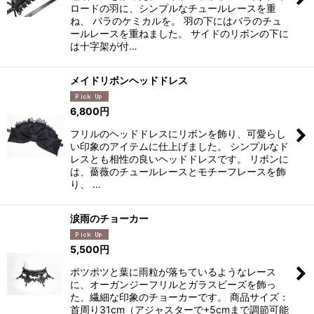
ロードの羽に、シンプルなチュールレースを重
ね、 バラのケミカルを。 羽の下にはバラのチュ
ールレースを重ねました。 サイドのリボンの下に
は十字架が付…
メイドリボンヘッドドレス
6,800
円
フリルのヘッドドレスにリボンを飾り、可愛らし
い印象のアイテムに仕上げました。 シンプルなド
レスとも相性の良いヘッドドレスです。 リボンに
は、薔薇のチュールレースとモチーフレースを飾
り、 …
涙雨のチョーカー
5,500
円
ポツポツと葉に雨粒が落ちているようなレース
に、オーガンジーフリルとガラスビーズを飾っ
た、繊細な印象のチョーカーです。 商品サイズ：
首周り31cm（アジャスターで+5cmまで調節可能