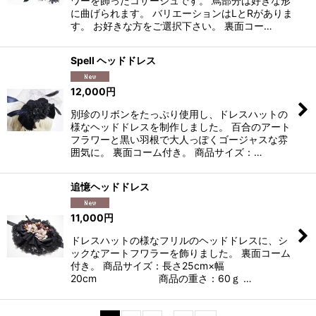
ワーを飾ったコサージュです。 蔦部分は好きな形
に曲げられます。 バリエーションはLとRがありま
す。 お好きな方をご選択下さい。 裏面コー…
Spell ヘッドドレス
12,000
円
別珍のリボンをたっぷり使用し、ドレスハットの
様なヘッドドレスを制作しました。 百合のアート
フラワーと黒い羽根で大人っぽくゴージャスな雰
囲気に。 裏面コーム付き。 商品サイズ：…
追憶ヘッドドレス
11,000
円
ドレスハットの様なフリルのヘッドドレスに、シ
ックなアートフワラーを飾りました。 裏面コーム
付き。 商品サイズ：長さ25cm×幅
20cm 商品の重さ：60ｇ …