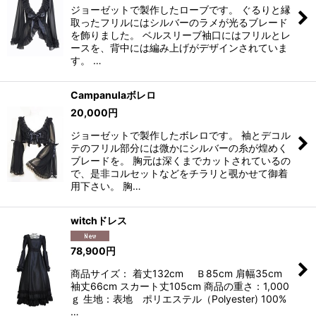
ジョーゼットで製作したローブです。 ぐるりと縁
取ったフリルにはシルバーのラメが光るブレード
を飾りました。 ベルスリーブ袖口にはフリルとレ
ースを、背中には編み上げがデザインされていま
す。 …
Campanulaボレロ
20,000
円
ジョーゼットで製作したボレロです。 袖とデコル
テのフリル部分には微かにシルバーの糸が煌めく
ブレードを。 胸元は深くまでカットされているの
で、是非コルセットなどをチラリと覗かせて御着
用下さい。 胸…
witchドレス
78,900
円
商品サイズ： 着丈132cm Ｂ85cm 肩幅35cm
袖丈66cm スカート丈105cm 商品の重さ：1,000
ｇ 生地：表地 ポリエステル（Polyester) 100%
…