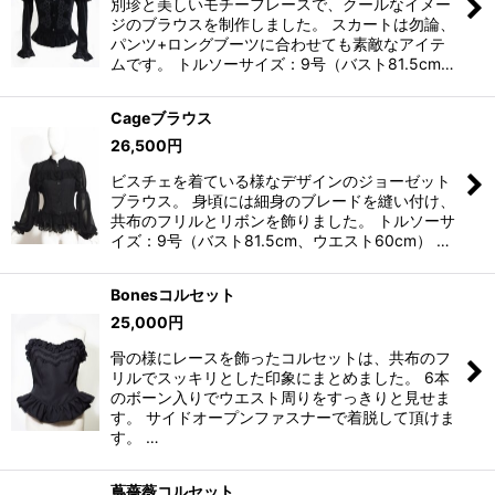
別珍と美しいモチーフレースで、クールなイメー
ジのブラウスを制作しました。 スカートは勿論、
パンツ+ロングブーツに合わせても素敵なアイテ
ムです。 トルソーサイズ：9号（バスト81.5cm…
Cageブラウス
26,500
円
ビスチェを着ている様なデザインのジョーゼット
ブラウス。 身頃には細身のブレードを縫い付け、
共布のフリルとリボンを飾りました。 トルソーサ
イズ：9号（バスト81.5cm、ウエスト60cm） …
Bonesコルセット
25,000
円
骨の様にレースを飾ったコルセットは、共布のフ
リルでスッキリとした印象にまとめました。 6本
のボーン入りでウエスト周りをすっきりと見せま
す。 サイドオープンファスナーで着脱して頂けま
す。 …
蔦薔薇コルセット