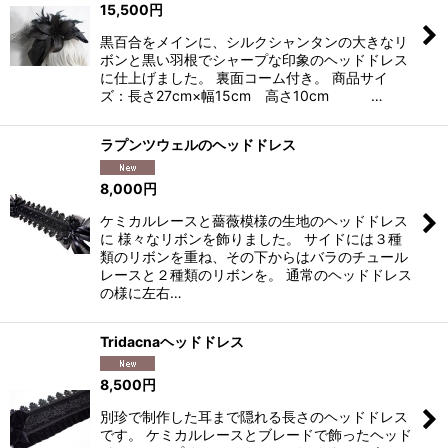
15,500
円
黒百合をメインに、シルクシャンタンの大きなリ
ボンと黒い羽根でシャープな印象のヘッドドレス
に仕上げました。 裏面コーム付き。 商品サイ
ズ：長さ27cm×幅15cm 高さ10cm …
ラプンツウェルのヘッドドレス
8,000
円
ケミカルレースと薔薇模様の生地のヘッドドレス
に 様々なリボンを飾りました。 サイドには３種
類のリボンを重ね、その下からはバラのチュール
レースと２種類のリボンを。 通常のヘッドドレス
の様に左右…
Tridacnaヘッドドレス
8,500
円
別珍で制作した耳まで隠れる長さのヘッドドレス
です。 ケミカルレースとブレードで飾ったヘッド