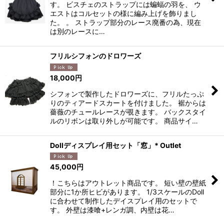
す。 ビスチェのストラップには蝙蝠の羽を、 ウ
エストはコルセットの様に編み上げを飾りまし
た。 。 ストラップ部分のレース廃番の為、現在
は別のレースに…
フリルシフォンのドロワーズ
18,000
円
シフォンで製作したドロワーズに、フリルたっぷ
りのティアードスカートを付けました。 裾からは
薔薇のチュールレースが覗きます。 バックスタイ
ルのリボンは取り外しが可能です。 商品サイ…
Dollディスプレイ用セット「窓」* Outlet
45,000
円
！こちらはアウトレット商品です。 短い壁の壁紙
部分に1か所ヒビがあります。 1/3スケールのDoll
に合わせて制作したデイスプレイ用のセットで
す。 外壁は漆喰+レンガ調、内壁は花…