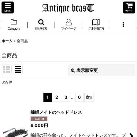
Menu
カート
Category
商品検索
マイページ
ご利用案内
ホーム
>
全商品
全商品
表示順変更
閉じる
359
件
表示数
:
1
2
3
...
6
次
»
並び順
:
蝙蝠メイドのヘッドドレス
絞り込む
6,000
円
蝙蝠の羽を象った、メイドヘッドドレスです。 ブ