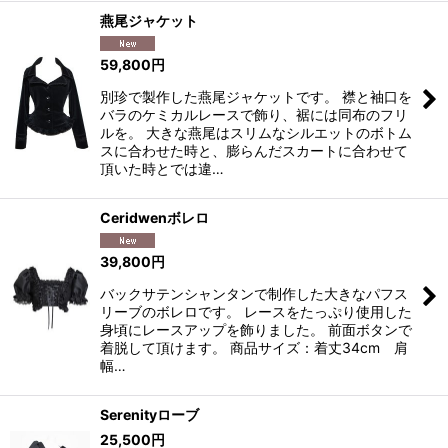
燕尾ジャケット
59,800
円
別珍で製作した燕尾ジャケットです。 襟と袖口を
バラのケミカルレースで飾り、裾には同布のフリ
ルを。 大きな燕尾はスリムなシルエットのボトム
スに合わせた時と、膨らんだスカートに合わせて
頂いた時とでは違…
Ceridwenボレロ
39,800
円
バックサテンシャンタンで制作した大きなパフス
リーブのボレロです。 レースをたっぷり使用した
身頃にレースアップを飾りました。 前面ボタンで
着脱して頂けます。 商品サイズ：着丈34cm 肩
幅…
Serenityローブ
25,500
円