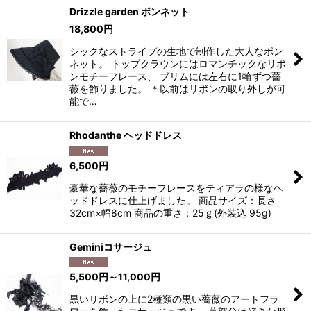
Drizzle garden ボンネット
18,800
円
シックなストライプの生地で制作した大人なボン
ネット。 トップクラウンにはロマンチックなリボ
ンモチーフレース、 ブリムには左右に1輪ずつ薔
薇を飾りました。 ＊以前はリボンの取り外しが可
能で…
Rhodanthe ヘッドドレス
6,500
円
豪華な薔薇のモチーフレースをティアラの様なヘ
ッドドレスに仕上げました。 商品サイズ：長さ
32cm×幅8cm 商品の重さ：25ｇ(外装込 95g)
Geminiコサージュ
5,500
円
～11,000
円
黒いリボンの上に2種類の黒い薔薇のアートフラ