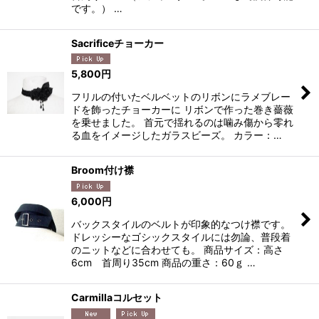
です。） …
Sacrificeチョーカー
5,800
円
フリルの付いたベルベットのリボンにラメブレー
ドを飾ったチョーカーに リボンで作った巻き薔薇
を乗せました。 首元で揺れるのは噛み傷から零れ
る血をイメージしたガラスビーズ。 カラー：…
Broom付け襟
6,000
円
バックスタイルのベルトが印象的なつけ襟です。
ドレッシーなゴシックスタイルには勿論、普段着
のニットなどに合わせても。 商品サイズ：高さ
6cm 首周り35cm 商品の重さ：60ｇ …
Carmillaコルセット