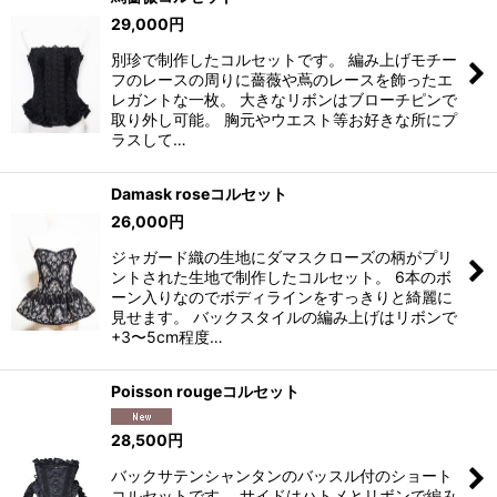
29,000
円
別珍で制作したコルセットです。 編み上げモチー
フのレースの周りに薔薇や蔦のレースを飾ったエ
レガントな一枚。 大きなリボンはブローチピンで
取り外し可能。 胸元やウエスト等お好きな所にプ
ラスして…
Damask roseコルセット
26,000
円
ジャガード織の生地にダマスクローズの柄がプリ
ントされた生地で制作したコルセット。 6本のボ
ーン入りなのでボディラインをすっきりと綺麗に
見せます。 バックスタイルの編み上げはリボンで
+3〜5cm程度…
Poisson rougeコルセット
28,500
円
バックサテンシャンタンのバッスル付のショート
コルセットです。 サイドはハトメとリボンで編み