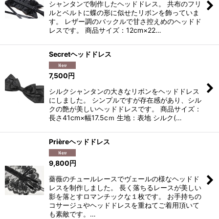
シャンタンで制作したヘッドドレス。 共布のフリ
ルとベルトに蝶の形に似せたリボンを飾っていま
す。 レザー調のバックルで甘さ控えめのヘッドド
レスです。 商品サイズ：12cm×22…
Secretヘッドドレス
7,500
円
シルクシャンタンの大きなリボンをヘッドドレス
にしました。 シンプルですが存在感があり、シル
クの艶が美しいヘッドドレスです。 商品サイズ：
長さ41cm×幅17.5cｍ 生地：表地 シルク(…
Prièreヘッドドレス
9,800
円
薔薇のチュールレースでヴェールの様なヘッドド
レスを制作しました。 長く落ちるレースが美しい
影を落とすロマンチックな１枚です。 お手持ちの
コサージュやヘッドドレスを重ねてご着用頂いて
も素敵です。…