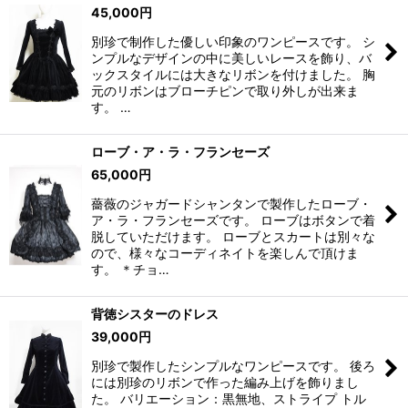
45,000
円
別珍で制作した優しい印象のワンピースです。 シ
ンプルなデザインの中に美しいレースを飾り、バ
ックスタイルには大きなリボンを付けました。 胸
元のリボンはブローチピンで取り外しが出来ま
す。 …
ローブ・ア・ラ・フランセーズ
65,000
円
薔薇のジャガードシャンタンで製作したローブ・
ア・ラ・フランセーズです。 ローブはボタンで着
脱していただけます。 ローブとスカートは別々な
ので、様々なコーディネイトを楽しんで頂けま
す。 ＊チョ…
背徳シスターのドレス
39,000
円
別珍で製作したシンプルなワンピースです。 後ろ
には別珍のリボンで作った編み上げを飾りまし
た。 バリエーション：黒無地、ストライプ トル