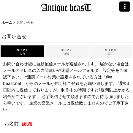
ホーム
>
お問い合せ
お問い合せ
STEP 1
STEP 2
STEP 3
入力
確認
完了
お問い合わせ後に自動配信メールが送信されます。 届かない場合は
メールアドレスの入力間違いや迷惑メールフォルダ、設定等をご確
認下さい。 *迷惑メール対策の設定をされている方は「@a-
beast.net」からのメールが届く様ご登録をお願い致します。 通常3
日以内に返信しておりますが、制作中の時期ですと1週間以上かかる
場合がございます。 必ず返信させて頂きますのでお待ち頂けました
ら幸いです。 企業の営業メールには返信致しませんのでご了承下さ
い。
お名前
[
必須
]