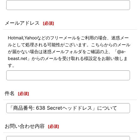
メールアドレス
[
必須
]
Hotmail,Yahooなどのフリーメールをご利用の場合、迷惑メー
ルとして処理される可能性がございます。こちらからのメール
が届かない場合は迷惑メールフォルダをご確認の上、「@a-
beast.net」からのメールを受け取れる様設定をお願い致しま
す。
件名
[
必須
]
お問い合わせ内容
[
必須
]